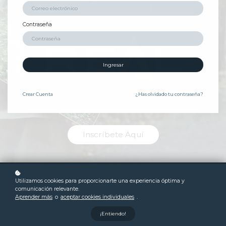
Contraseña
Ingresar
Crear
Cuenta
¿Has olvidado tu contraseña?
PROVOCANDO LO IMPOSIBLE
Inscríbete Aquí
Utilizamos cookies para proporcionarte una experiencia óptima y
comunicación relevante.
Aprender más
o
aceptar cookies individuales
.
¡Entiendo!