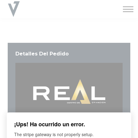
Cursos
Apoyo
Iniciar Sesión
Crear Cuenta
Detalles Del Pedido
¡Ups! Ha ocurrido un error.
Programa de aprendizaje
REAL Gold / Anualidad Diferida
The stripe gateway is not properly setup.