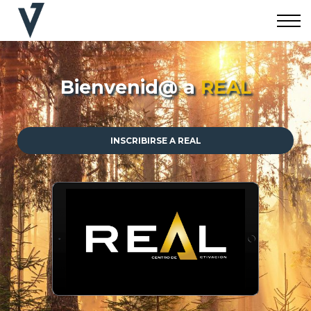
Cursos
Apoyo
Iniciar Sesión
Bienvenid@ a
REAL
Crear Cuenta
INSCRIBIRSE A REAL